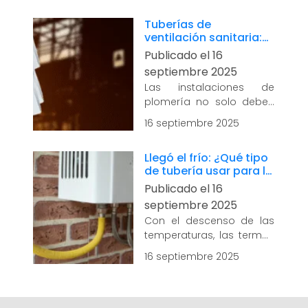
tan importante como
Tuberías de
elegir los acabados o el
ventilación sanitaria:
mobiliario. Una
qué son y por qué no
Publicado el 16
distribución adecuada
deben faltar en tu
mejora el funcionamiento
septiembre 2025
instalación
diario,...
leer más
Las instalaciones de
plomería no solo deben
ser funcionales, sino
16 septiembre 2025
también seguras y
eficientes. Uno de los
Llegó el frío: ¿Qué tipo
componentes menos
de tubería usar para la
visibles pero esenciales
instalación de la
Publicado el 16
de un sistema sanitario
terma?
es la tubería de...
leer
septiembre 2025
más
Con el descenso de las
temperaturas, las termos
y calefones se convierten
16 septiembre 2025
en una necesidad en
muchos hogares. Ya sea
para disfrutar de una
ducha caliente o para