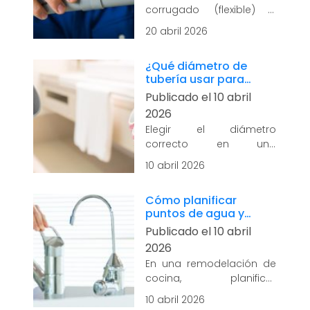
corrugado (flexible) y
tubo rígido (conduit PVC)
20 abril 2026
impacta directamente en
la seguridad, durabilidad
¿Qué diámetro de
y facilidad de
tubería usar para
mantenimiento de una
lavatorios, duchas e
Publicado el 10 abril
instalación eléctrica.
inodoros?
Cada sistema responde
2026
mejor a ciertos...
leer más
Elegir el diámetro
correcto en una
instalación sanitaria es
10 abril 2026
clave para que el sistema
funcione de forma
Cómo planificar
eficiente y segura.
puntos de agua y
Cuando el diámetro no
desagüe en una
Publicado el 10 abril
es el adecuado, pueden
remodelación de
aparecer obstrucciones,...
2026
cocina
leer más
En una remodelación de
cocina, planificar
correctamente los puntos
10 abril 2026
de agua y desagüe es