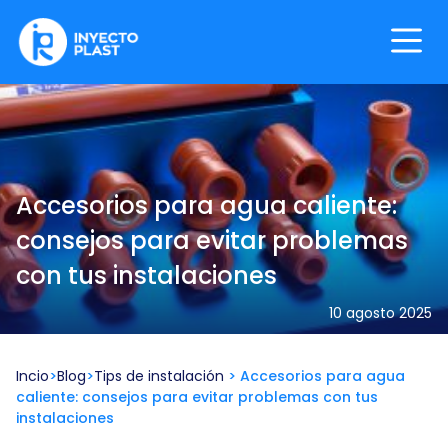
Skip
to
content
InyectoPlast
Accesorios para agua caliente:
consejos para evitar problemas
con tus instalaciones
10 agosto 2025
Incio
>
Blog
>
Tips de instalación
>
Accesorios para agua
caliente: consejos para evitar problemas con tus
instalaciones