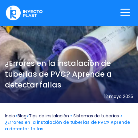
Skip
to
content
InyectoPlast
¿Errores en la instalación de
tuberías de PVC? Aprende a
detectar fallas
12 mayo 2025
Incio
>
Blog
>
Tips de instalación
•
Sistemas de tuberías
>
¿Errores en la instalación de tuberías de PVC? Aprende
a detectar fallas