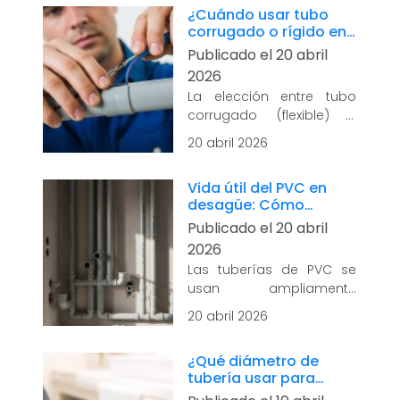
¿Cuándo usar tubo
limpieza del ambiente,
corrugado o rígido en
sino dentro de las
instalaciones
Publicado el 20 abril
instalaciones...
leer más
eléctricas? Ventajas y
2026
limitaciones
La elección entre tubo
corrugado (flexible) y
tubo rígido (conduit PVC)
20 abril 2026
impacta directamente en
la seguridad, durabilidad
Vida útil del PVC en
y facilidad de
desagüe: Cómo
mantenimiento de una
cuidarlo y qué cosas
Publicado el 20 abril
instalación eléctrica.
evitar
Cada sistema responde
2026
mejor a ciertos...
leer más
Las tuberías de PVC se
usan ampliamente
en sistemas de
20 abril 2026
desagüe por su
resistencia química, peso
¿Qué diámetro de
liviano y facilidad de
tubería usar para
instalación. Sin embargo,
lavatorios, duchas e