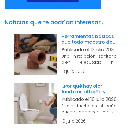
Noticias que te podrían interesar..
Herramientas básicas
que todo maestro de
obra debe tener para
Publicado el 13 julio 2026
instalaciones
Una instalación sanitaria
sanitarias
bien ejecutada no
depende únicamente de
13 julio 2026
la calidad de las tuberías
y conexiones. También
¿Por qué hay olor
requiere herramientas
fuerte en el baño y
adecuadas para medir,
cómo eliminarlo
Publicado el 10 julio 2026
cortar, ensamblar y
rápidamente?
verificar cada etapa del
El olor fuerte en el baño
trabajo. ...
leer más
puede aparecer incluso
cuando todo parece
10 julio 2026
limpio. En muchos casos,
el problema no está en la