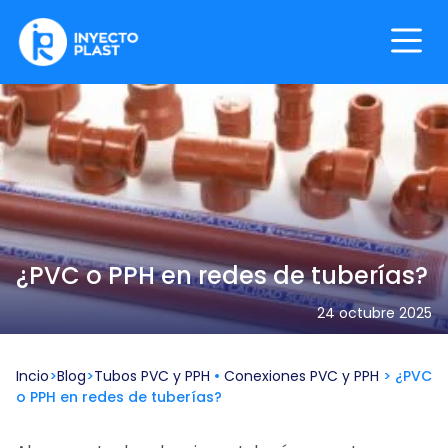
Skip
to
content
InyectoPlast
¿PVC o PPH en redes de tuberías?
24 octubre 2025
Incio
>
Blog
>
Tubos PVC y PPH
•
Conexiones PVC y PPH
>
¿PVC
o PPH en redes de tuberías?