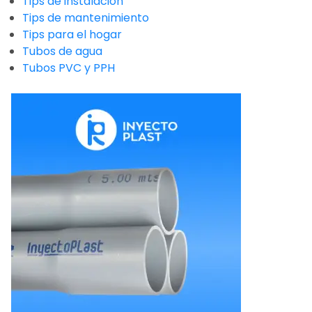
Tips de instalación
Tips de mantenimiento
Tips para el hogar
Tubos de agua
Tubos PVC y PPH