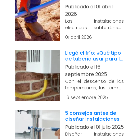
eléctricas
Publicado el 01 abril
condiciones estándar.
subterráneas: lo que
Esta “clase”...
leer más
2026
debes saber
Las instalaciones
eléctricas subterráneas
requieren materiales que
01 abril 2026
combinen durabilidad,
protección y resistencia a
Llegó el frío: ¿Qué tipo
las condiciones más
de tubería usar para la
exigentes. Entre las
instalación de la
Publicado el 16
opciones disponibles, las
terma?
tuberías de PVC se han
septiembre 2025
posicionado como la...
Con el descenso de las
leer más
temperaturas, las termos
y calefones se convierten
16 septiembre 2025
en una necesidad en
muchos hogares. Ya sea
5 consejos antes de
para disfrutar de una
diseñar instalaciones
ducha caliente o para
sanitarias
Publicado el 01 julio 2025
lavar los...
leer más
Diseñar instalaciones