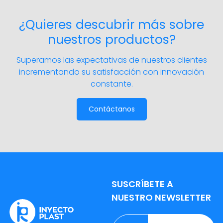
contexto, las tuberías de
PVC se han convertido en
¿Quieres descubrir más sobre
una opción...
leer más
nuestros productos?
Superamos las expectativas de nuestros clientes
incrementando su satisfacción con innovación
constante.
Contáctanos
SUSCRÍBETE A
NUESTRO NEWSLETTER