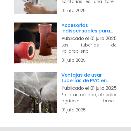
sanitarias es una tarea
que exige conocimiento
01 julio 2025
técnico y planificación
detallada. Un proyecto
Accesorios
bien ejecutado, además
indispensables para
de facilitar el uso y el
tuberías de agua
Publicado el 01 julio 2025
mantenimiento, previene
caliente PPH
reparaciones costosas y
Las tuberías de
garantiza...
leer más
Polipropileno
Homopolímero (PPH) son
01 julio 2025
la solución ideal para
sistemas de agua
Ventajas de usar
caliente por su resistencia
tuberías de PVC en
a altas temperaturas y a
redes de riego
Publicado el 01 julio 2025
la corrosión. Sin embargo,
agrícola
una instalación segura...
En la actualidad, el sector
leer más
agrícola busca
soluciones técnicas que
01 julio 2025
combinen eficiencia,
durabilidad y bajo costo
operativo. En este